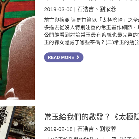
2019-03-06 | 石浩吉、劉家蓉
前言與摘要 這是首篇以「太極陰陽」之
多過去從沒人特別注重的常玉畫作細節、
公開能看到討論常玉最有系統也最完整的
玉的裸女隱藏了哪些密碼？(二)常玉的瓶(
READ MORE
常玉給我們的啟發？《太極陰
2019-02-18 | 石浩吉、劉家蓉