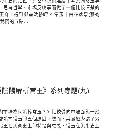
在美術史的定位？》當中我們延續了本系列常玉專
、思考哲學、市場反應等而做了一個比較清楚的
玉身上得到哪些啟發呢？ 常玉｜白花盆景(藝術
給我們的五點…
陰陽解析常玉》系列專題(九)
眾與市場為何追捧常玉？》比較偏向市場面與一般
都追捧常玉的五個原因，然而，其實還少講了另
常玉在美術史上的特點與意義，常玉在美術史上