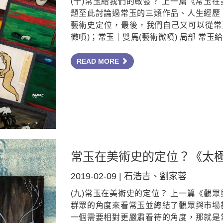
(十)常玉給我們的啟發？ 上一篇《常玉
題至此討論過常玉的三類作品、人生經歷
藝術史定位，最後，我們自己又可以從常
微噴)；常玉｜雙馬(藝術微噴) 局部 常玉
READ MORE
常玉在美術史的定位？《太極
2019-02-09 | 石浩吉、劉家蓉
(九)常玉在美術史的定位？ 上一篇《觀
群眾的角度來看常玉並總結了觀眾與市場
一個需要相對更嚴肅看待的角度，那就是