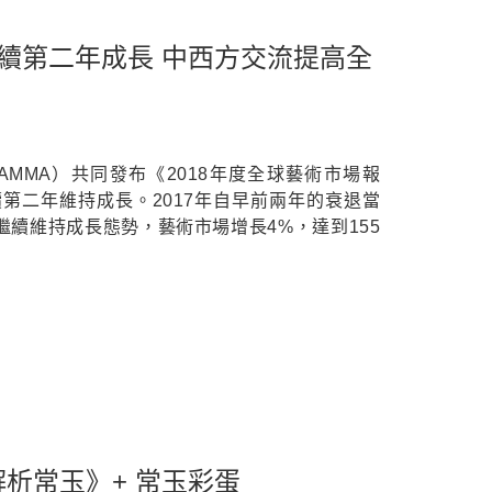
市場連續第二年成長 中西方交流提高全
（AMMA）共同發布《2018年度全球藝術市場報
續第二年維持成長。2017年自早前兩年的衰退當
年繼續維持成長態勢，藝術市場增長4%，達到155
析常玉》+ 常玉彩蛋