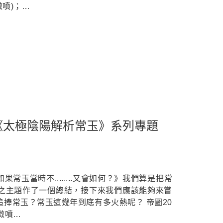
噴)；…
《太極陰陽解析常玉》系列專題
常玉當時不........又會如何？》我們算是把常
之主題作了一個總結，接下來我們應該能夠來嘗
捧常玉？常玉這幾年到底有多火熱呢？ 帝圖20
微噴…