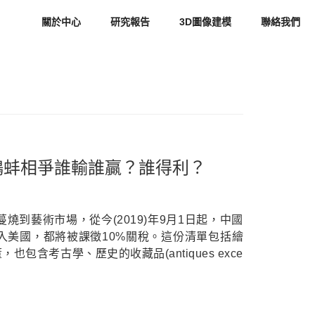
關於中心
研究報告
3D圖像建模
聯絡我們
鷸蚌相爭誰輸誰贏？誰得利？
到藝術市場，從今(2019)年9月1日起，中國
入美國，都將被課徵10%關稅。這份清單包括繪
包含考古學、歷史的收藏品(antiques exce