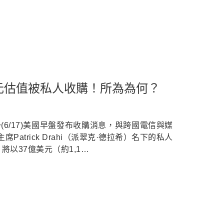
元估值被私人收購！所為為何？
一(6/17)美國早盤發布收購消息，與跨國電信與媒
主席Patrick Drahi（派翠克·德拉希）名下的私人
，將以37億美元（約1,1…