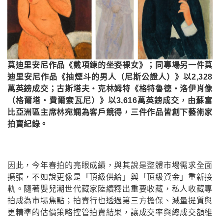
莫迪里安尼作品《戴項鍊的坐姿裸女》；同專場另一件莫
迪里安尼作品《抽煙斗的男人（尼斯公證人）》以2,328
萬英鎊成交；古斯塔夫・克林姆特《格特魯德・洛伊肖像
（格爾塔・費爾索瓦尼）》以3,616萬英鎊成交，由蘇富
比亞洲區主席林宛嫻為客戶競得，三件作品皆創下藝術家
拍賣紀錄。
因此，今年春拍的亮眼成績，與其說是整體市場需求全面
擴張，不如說更像是「頂級供給」與「頂級資金」重新接
軌。隨著嬰兒潮世代藏家陸續釋出重要收藏，私人收藏專
拍成為市場焦點；拍賣行也透過第三方擔保、減量提質與
更精準的估價策略控管拍賣結果，讓成交率與總成交額維