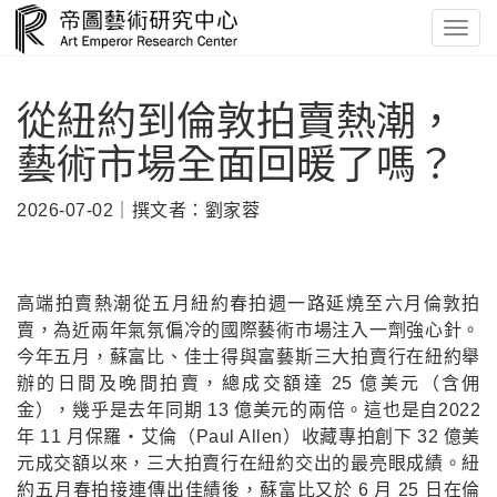
Toggl
navig
從紐約到倫敦拍賣熱潮，
藝術市場全面回暖了嗎？
2026-07-02｜撰文者：劉家蓉
高端拍賣熱潮從五月紐約春拍週一路延燒至六月倫敦拍
賣，為近兩年氣氛偏冷的國際藝術市場注入一劑強心針。
今年五月，蘇富比、佳士得與富藝斯三大拍賣行在紐約舉
辦的日間及晚間拍賣，總成交額達 25 億美元（含佣
金），幾乎是去年同期 13 億美元的兩倍。這也是自2022
年 11 月保羅・艾倫（Paul Allen）收藏專拍創下 32 億美
元成交額以來，三大拍賣行在紐約交出的最亮眼成績。紐
約五月春拍接連傳出佳績後，蘇富比又於 6 月 25 日在倫