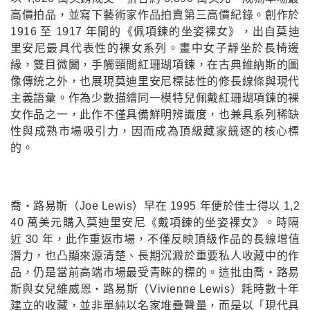
高價拍品，並寫下藝術家作品拍賣第三高價紀錄。創作於
1916 至 1917 年間的《佩項鍊的坐姿裸女》，出自莫迪
里安尼最具代表性的裸女系列。畫中女子靜坐於長椅邊
緣，雙目微闔，手觸頸間紅珊瑚項鍊，在古典維納斯的圖
像傳統之外，也展現莫迪里安尼標誌性的修長線條與現代
主義語彙。作為少數描繪同一模特兒佩戴紅珊瑚項鍊的裸
女作品之一，此作不僅具備鮮明辨識度，也兼具系列稀缺
性與成熟市場吸引力，因而成為頂級藏家競逐的核心標
的。
喬・路易斯（Joe Lewis）早在 1995 年便於佳士得以 1,2
40 萬美元購入莫迪里安尼《戴項鍊的坐姿裸女》。時隔
近 30 年，此作重返市場，不僅反映頂級作品的長線增值
潛力，也凸顯來源清楚、長期沉澱於重要私人收藏中的作
品，仍是當前高端市場最受青睞的標的。這批由喬・路易
斯與女兒維威恩・路易斯（Vivienne Lewis）耗時數十年
建立的收藏，並非單純以名家堆疊聲量，而是以「現代具