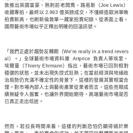
敦推出英國富豪、熱刺前老闆喬・路易斯（Joe Lewis）
收藏專拍，最終以 2.963 億英鎊成交，不僅締造歐洲單晚
拍賣新高，也刷新倫敦單一藏家拍賣紀錄。從表面上看，
國際藝術市場似乎正釋出明確的回溫訊號。
「我們正處於趨勢反轉期（We’re really in a trend revers
al）。」全球藝術市場資料庫 Artprice 負責人蒂埃里・
埃爾曼（Thierry Ehrmann）指出，藝術市場已回到相對
穩健的狀態，並未出現失控式狂熱；在當前經濟與地緣政
治局勢仍充滿不確定性的背景下，這樣的發展其實相當合
理。對市場內部人士與藝術產業從業者而言，這些亮眼成
績無疑令人振奮，也讓外界開始期待，高端藝術市場是否
已真正走出低迷。
然而，若拉長時間來看，這樣的判斷恐怕仍顯得過於樂