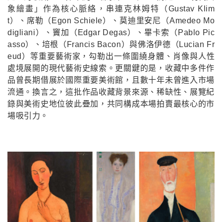
象繪畫」作為核心脈絡，串連克林姆特（Gustav Klim
t）、席勒（Egon Schiele）、莫迪里安尼（Amedeo Mo
digliani）、竇加（Edgar Degas）、畢卡索（Pablo Pic
asso）、培根（Francis Bacon）與佛洛伊德（Lucian Fr
eud）等重要藝術家，勾勒出一條圍繞身體、肖像與人性
處境展開的現代藝術史線索。更關鍵的是，收藏中多件作
品曾長期借展於國際重要美術館，且數十年未曾進入市場
流通。換言之，這批作品收藏背景來源、稀缺性、展覽紀
錄與美術史地位彼此疊加，共同構成本場拍賣最核心的市
場吸引力。