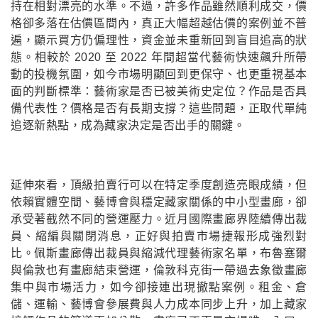
持在相對漂亮的水準。不過，許多作品雖然順利成交，價
格卻多落在估價區間內，真正大幅超越估價的案例並不普
遍，顯示買方仍偏理性，資金並未重新回到盲目追高的狀
態。相較於 2020 至 2022 年間超當代藝術快速飆升所帶
動的投機氛圍，如今市場明顯回到更保守、也更重視基本
面的判斷標準：藝術家是否已被美術史定位？作品是否具
備代表性？價格是否有長期支撐？這些問題，正取代單純
追逐新熱點，成為藏家決定是否出手的關鍵。
延伸來看，頂級拍賣行可以在特定季度創造亮眼成績，但
依賴實體空間、藝博會與穩定藏家關係的中小型畫廊，卻
承受著截然不同的營運壓力。近月國際畫廊界陸續傳出裁
員、縮編與關閉消息，正好與拍賣市場捷報形成強烈對
比。佩斯畫廊傳出裁員與縮減代理藝術家名單，布魯塞爾
與倫敦也有畫廊結束營運，倫敦科克街一帶過去象徵畫廊
集中與市場活力，如今卻接連出現撤點案例。租金、倉
儲、運輸、藝博會參展費與人力成本同步上升，加上藏家