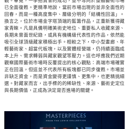
觀。畢竟，一季拍賣會的成功，並不等同於整體藝術市場
已全面復甦。更精準地說，當前市場出現的並非全面性的
回春，而是一種高度集中、層級分明的「結構性回溫」。
換言之，位於市場金字塔頂端的藍籌作品，正重新獲得藏
家青睞。凡是具備明確美術史地位、重要私人收藏來源、
長期未曾面世紀錄，或具有機構級代表性的作品，依然能
吸引全球頂級藏家積極出手。相較之下，中小型畫廊、年
輕藝術家、超當代板塊，以及實體經營端，仍持續面臨成
本上升、需求轉弱與藏家觀望等壓力。這也呼應我們近期
觀察國際藝術市場時反覆提出的核心觀點：高端市場確實
正在回溫，但這並不代表所有板塊都已同步復甦。市場並
非缺乏資金，而是資金變得更謹慎、更集中，也更精挑細
選。對藏家而言，出手標的的稀缺性、來源、藝術史定位
與長期價值，正成為決定是否進場的關鍵。