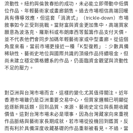
流動性。紐約與倫敦春拍的成功，未必能立即帶動中低價
位作品、年輕藝術家或畫廊銷售。過去市場相信高端回暖
具有傳導效應，但這套「涓滴式」（trickle-down）市場
敘事如今正受到挑戰。當財富與資金更加集中，高端買家
願意為波洛克、羅斯科或布朗庫西等藍籌作品支付天價，
並不代表他們會同步加碼年輕藝術家或中型畫廊。從這個
角度來看，當前市場更接近一種「K型復甦」：少數具備
稀缺性、藝術史地位與國際共識的頂級作品持續吸金，但
尚未建立穩定價格體系的作品，仍面臨資金觀望與流動性
不足的壓力。
對亞洲與台灣市場而言，這樣的變化尤其值得關注。近年
香港市場雖仍是亞洲重要交易中心，但買家邏輯已明顯從
追逐新興話題，回到品質、來源、藝術史定位與長期收藏
價值。這對台灣市場未必是壞事，因為台灣藏家向來重視
作品脈絡與藝術家長期成就，若市場從投機回到鑑賞，反
而有利於具備深度收藏基礎的作品重新被看見。不過，當