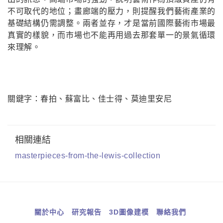
不可取代的地位；畫廊端的壓力，則提醒我們藝術產業的
基礎結構仍需調整。兩者並存，才是當前國際藝術市場最
真實的樣貌，而市場也不能再用過去那套單一的景氣循環
來理解。
關鍵字：
春拍
、蘇富比
、佳士得
、莫迪里安尼
相關連結
masterpieces-from-the-lewis-collection
關於中心
研究報告
3D圖像建模
聯絡我們