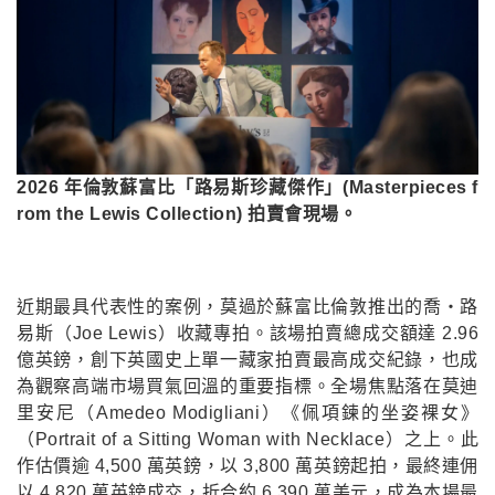
2026 年倫敦蘇富比「路易斯珍藏傑作」(Masterpieces f
rom the Lewis Collection) 拍賣會現場。
近期最具代表性的案例，莫過於蘇富比倫敦推出的喬・路
易斯（Joe Lewis）收藏專拍。該場拍賣總成交額達 2.96
億英鎊，創下英國史上單一藏家拍賣最高成交紀錄，也成
為觀察高端市場買氣回溫的重要指標。全場焦點落在莫迪
里安尼（Amedeo Modigliani）《佩項鍊的坐姿裸女》
（Portrait of a Sitting Woman with Necklace）之上。此
作估價逾 4,500 萬英鎊，以 3,800 萬英鎊起拍，最終連佣
以 4,820 萬英鎊成交，折合約 6,390 萬美元，成為本場最