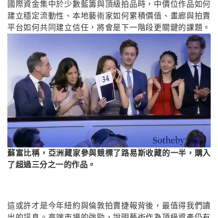
國際資金集中於少數藍籌與頂級拍品時，中價位作品如何
建立穩定流動性、本地藝術家如何累積價值、畫廊與拍賣
平台如何共同建立信任，將會是下一階段更關鍵的課題。
蘇富比稱，亞洲藏家參與競標了路易斯收藏的一半，購入
了超過三分之一的作品。
這或許才是今年紐約與倫敦拍賣捷報背後，最值得我們讀
出的訊息。高端市場的強勁，說明藝術作為頂級資產仍有