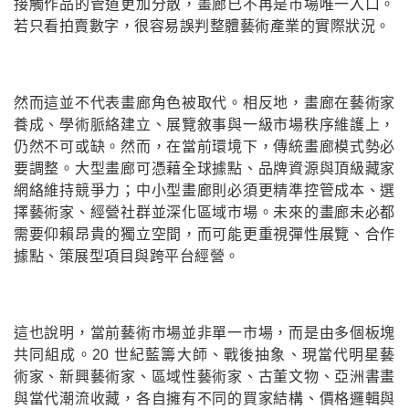
接觸作品的管道更加分散，畫廊已不再是市場唯一入口。
若只看拍賣數字，很容易誤判整體藝術產業的實際狀況。
然而這並不代表畫廊角色被取代。相反地，畫廊在藝術家
養成、學術脈絡建立、展覽敘事與一級市場秩序維護上，
仍然不可或缺。然而，在當前環境下，傳統畫廊模式勢必
要調整。大型畫廊可憑藉全球據點、品牌資源與頂級藏家
網絡維持競爭力；中小型畫廊則必須更精準控管成本、選
擇藝術家、經營社群並深化區域市場。未來的畫廊未必都
需要仰賴昂貴的獨立空間，而可能更重視彈性展覽、合作
據點、策展型項目與跨平台經營。
這也說明，當前藝術市場並非單一市場，而是由多個板塊
共同組成。20 世紀藍籌大師、戰後抽象、現當代明星藝
術家、新興藝術家、區域性藝術家、古董文物、亞洲書畫
與當代潮流收藏，各自擁有不同的買家結構、價格邏輯與