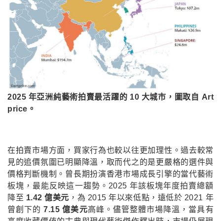
2025 年亞洲純藝術拍賣最活躍的 10 大城市，圖取自 Art
price。
在拍賣市場方面，買家行為也較以往更加理性。過去較常
見的追價氛圍已明顯降溫，取而代之的是更嚴格的選件與
價格判斷機制。曾長期扮演香港市場成長引擎的當代藝術
板塊，最能反映這一趨勢。2025 年該板塊年度拍賣總額
降至
1.42 億美元
，為 2015 年以來低點，遠低於 2021 年
曾創下的
7.15 億美元
高峰。儘管整體市場降溫，當具有