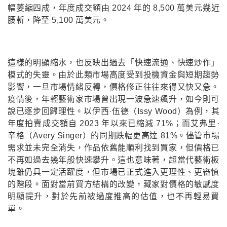
幅萎縮四成，年度成交額由 2024 年的 8,500 萬美元幾近
腰斬，降至 5,100 萬美元。
這樣的明顯縮水，也反映出過去「快速流通、快速炒作」
模式的失靈。由於此類市場高度受到投機資金與短期趨勢
影響，一旦市場情緒反轉，價格修正往往來得又快又急。
疫情後，年輕藝術家市場曾出現一波急速飆升，如今則可
說已逐步回歸理性。以伊西·伍德（Issy Wood）為例，其
年度拍賣成交額自 2023 年以來已縮減 71%；而艾弗里·
辛格（Avery Singer）的同期跌幅更高達 81%。儘管市場
需求並未完全消失，作品依舊能順利找到買家，但價格已
不再如過去幾年般快速攀升。這也意味著，超當代藝術板
塊雖仍具一定活躍度，但市場已正式進入更理性、更審慎
的階段。面對當前買方結構的改變，藏家對價格的敏感度
明顯提升，對於先前被過度推高的估值，也不再輕易買
單。