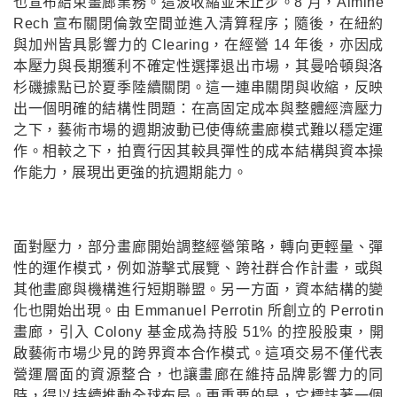
也宣布結束畫廊業務。這波收縮並未止步。8 月，Almine
Rech 宣布關閉倫敦空間並進入清算程序；隨後，在紐約
與加州皆具影響力的 Clearing，在經營 14 年後，亦因成
本壓力與長期獲利不確定性選擇退出市場，其曼哈頓與洛
杉磯據點已於夏季陸續關閉。這一連串關閉與收縮，反映
出一個明確的結構性問題：在高固定成本與整體經濟壓力
之下，藝術市場的週期波動已使傳統畫廊模式難以穩定運
作。相較之下，拍賣行因其較具彈性的成本結構與資本操
作能力，展現出更強的抗週期能力。
面對壓力，部分畫廊開始調整經營策略，轉向更輕量、彈
性的運作模式，例如游擊式展覽、跨社群合作計畫，或與
其他畫廊與機構進行短期聯盟。另一方面，資本結構的變
化也開始出現。由 Emmanuel Perrotin 所創立的 Perrotin
畫廊，引入 Colony 基金成為持股 51% 的控股股東，開
啟藝術市場少見的跨界資本合作模式。這項交易不僅代表
營運層面的資源整合，也讓畫廊在維持品牌影響力的同
時，得以持續推動全球布局。更重要的是，它標誌著一個