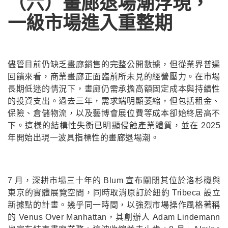
（六）畫廊退場潮浮現，
一級市場進入重整期
儘管目前仍缺乏畫廊銷售的完整公開數據，但從業界普遍
回饋來看，商業畫廊正面臨前所未見的經營壓力。在市場
長期低迷的情況下，畫廊仍需承擔高額固定成本與持續性
的投資支出。過去三年，需求端明顯萎縮，但包括租金、
保險、倉儲物流，以及藝博會展位費等成本卻始終居高不
下。這樣的結構性失衡已明顯侵蝕產業體質，並在 2025
年開始出現一波具指標性的畫廊退場潮。
7 月，深耕市場三十年的 Blum 宣布關閉其位於洛杉磯與
東京的實體展覽空間，同時取消原訂於紐約 Tribeca 設立
新據點的計畫。幾乎同一時間，以強烈市場操作風格著稱
的 Venus Over Manhattan，其創辦人 Adam Lindemann