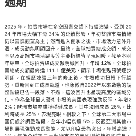
週期
2025 年，拍賣市場在多空因素交錯下持續演變。受到 20
24 年市場大幅下滑 34% 的延續影響，年初整體市場情緒
仍以審慎觀望為主；然而進入夏季之後，市場活力意外升
溫，成長動能明顯回升。最終，全球拍賣總成交額、成交
率以及高端市場活躍度等主要指標皆呈現回暖。截至本財
年結束，全球拍賣總成交額明顯回升，年增
12%
，全球拍
賣總成交額最終達
111.1 億美元
，顯示市場復甦訊號逐步
明朗。在經歷連續三年的修正後，市場成功扭轉下行趨
勢，重新回到正成長軌道，也象徵自2022年以來啟動的調
整階段已告一段落。不過，這波回升也呈現高度的區域分
化。作為全球最大藝術市場的美國表現強勁反彈，年增2
2%；歐洲市場亦維持穩健成長，其中法國成長 26%，比
利時成長 25%，表現亮眼。相較之下，全球第二大市場中
國仍處於調整階段，全年小幅衰退 5%；反觀亞洲其他市
場則展現強勁成長動能，尤以印度最為突出，年增高達 7