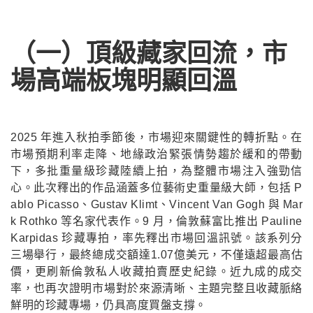
（一）頂級藏家回流，市
場高端板塊明顯回溫
2025 年進入秋拍季節後，市場迎來關鍵性的轉折點。在
市場預期利率走降、地緣政治緊張情勢趨於緩和的帶動
下，多批重量級珍藏陸續上拍，為整體市場注入強勁信
心。此次釋出的作品涵蓋多位藝術史重量級大師，包括 P
ablo Picasso、Gustav Klimt、Vincent Van Gogh 與 Mar
k Rothko 等名家代表作。9 月，倫敦蘇富比推出 Pauline
Karpidas 珍藏專拍，率先釋出市場回溫訊號。該系列分
三場舉行，最終總成交額達1.07億美元，不僅遠超最高估
價，更刷新倫敦私人收藏拍賣歷史紀錄。近九成的成交
率，也再次證明市場對於來源清晰、主題完整且收藏脈絡
鮮明的珍藏專場，仍具高度買盤支撐。