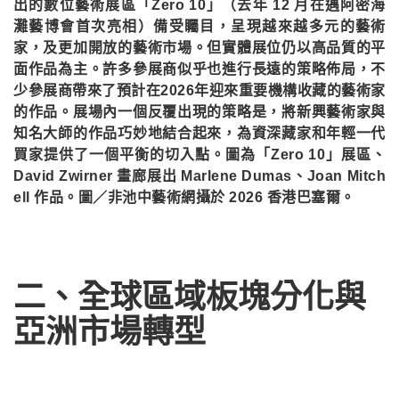
出的數位藝術展區「Zero 10」（去年 12 月在邁阿密海
灘藝博會首次亮相）備受矚目，呈現越來越多元的藝術
家，及更加開放的藝術市場。但實體展位仍以高品質的平
面作品為主。許多參展商似乎也進行長遠的策略佈局，不
少參展商帶來了預計在2026年迎來重要機構收藏的藝術家
的作品。展場內一個反覆出現的策略是，將新興藝術家與
知名大師的作品巧妙地結合起來，為資深藏家和年輕一代
買家提供了一個平衡的切入點。圖為「Zero 10」展區、
David Zwirner 畫廊展出 Marlene Dumas、Joan Mitch
ell 作品。圖／非池中藝術網攝於 2026 香港巴塞爾。
二、全球區域板塊分化與
亞洲市場轉型