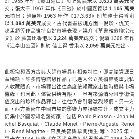
虹 1955 年作《黃山湯口》於上海嘉禾以
3,633 萬美元
成
交；張大千 1967 年作《日蝕》於中國嘉德以
1,105 萬美
元
拍出；趙無極 1963 年作《17.3.63》則於佳士得香港
以
1,094 萬美元
成交。古代書畫板塊方面，倪瓚、仇英、
趙孟頫等作品維持良好市場表現。饒介《草書韓愈柳宗元
文》於 蘇富比香港以
3,224 萬美元
成交；倪瓚 1368 年作
《江亭山色圖》則於 佳士得 香港以
2,059 萬美元
拍出。
此板塊與西方古典大師市場具有相似特性，即高端資源日
益稀缺。許多博物館級作品早已進入公立美術館或重要私
人收藏體系，市場釋出往往高度依賴藏家出售時機與市場
機緣。也因此，儘管供給有限，一旦有來源清晰且學術價
值突出的珍稀作品釋出，往往仍會引發激烈競價。另一方
面，西方藝術在中國市場的影響力亦持續提升，成交主力
仍集中於國際知名藝術家，包括 Pablo Picasso、Jean-M
ichel Basquiat、Claude Monet、Pierre-Auguste Renoi
r、René Magritte、奈良美智與草間彌生 等。2025 年，
畢卡索 1944 年作《女子半身像》與巴斯奇亞 1984 年作