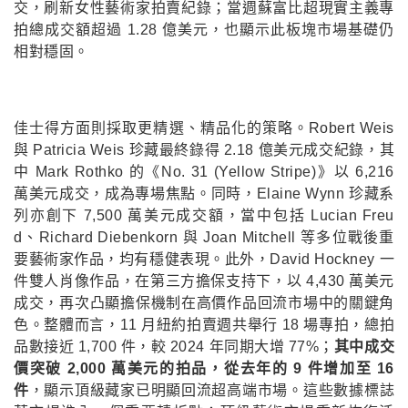
交，刷新女性藝術家拍賣紀錄；當週蘇富比超現實主義專
拍總成交額超過 1.28 億美元，也顯示此板塊市場基礎仍
相對穩固。
佳士得方面則採取更精選、精品化的策略。Robert Weis
與 Patricia Weis 珍藏最終錄得 2.18 億美元成交紀錄，其
中 Mark Rothko 的《No. 31 (Yellow Stripe)》以 6,216
萬美元成交，成為專場焦點。同時，Elaine Wynn 珍藏系
列亦創下 7,500 萬美元成交額，當中包括 Lucian Freu
d、Richard Diebenkorn 與 Joan Mitchell 等多位戰後重
要藝術家作品，均有穩健表現。此外，David Hockney 一
件雙人肖像作品，在第三方擔保支持下，以 4,430 萬美元
成交，再次凸顯擔保機制在高價作品回流市場中的關鍵角
色。整體而言，11 月紐約拍賣週共舉行 18 場專拍，總拍
品數接近 1,700 件，較 2024 年同期大增 77%；
其中成交
價突破 2,000 萬美元的拍品，從去年的 9 件增加至 16
件
，顯示頂級藏家已明顯回流超高端市場。這些數據標誌