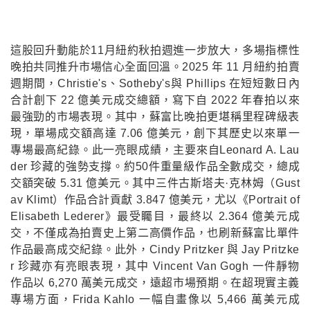
這股回升動能於11月紐約秋拍週進一步放大，多場指標性
晚拍共同推升市場信心全面回溫。2025 年 11 月紐約拍賣
週期間，Christie's、Sotheby's與 Phillips 在短短數日內
合計創下 22 億美元成交總額，寫下自 2022 年春拍以來
最強勁的市場表現。其中，蘇富比晚拍更堪稱里程碑級表
現，單場成交額高達 7.06 億美元，創下其歷史以來單一
專場最高紀錄。此一亮眼成績，主要來自Leonard A. Lau
der 珍藏的強勢支撐。約50件重量級作品全數成交，總成
交額突破 5.31 億美元。其中三件古斯塔夫·克林姆（Gust
av Klimt）作品合計貢獻 3.847 億美元，尤以《Portrait of
Elisabeth Lederer》最受矚目，最終以 2.364 億美元成
交，不僅成為拍賣史上第二高價作品，也刷新蘇富比單件
作品最高成交紀錄。此外，Cindy Pritzker 與 Jay Pritzke
r 珍藏亦有亮眼表現，其中 Vincent Van Gogh 一件靜物
作品以 6,270 萬美元成交，遠超市場預期。在超現實主義
專場方面，Frida Kahlo 一幅自畫像以 5,466 萬美元成