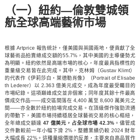
（一）紐約—倫敦雙城領
航
全球高端藝術市場
根據 Artprice 報告統計，僅美國與英國兩地，便貢獻了全
球藝術品拍賣總成交額的55.7%，其中美國的主導優勢尤
為明顯。紐約依然是高端市場的核心，年度最具指標性的
重量級交易皆在此完成。其中，克林姆（Gustav Klimt）
的代表作《伊莉莎白・萊德勒肖像》（Portrait of Elisabe
th Lederer）以 2.363 億美元成交，成為年度最受矚目的
市場紀錄。這項巔峰成交並非個案；同年度其餘十件最高
價成交作品——成交區間落在 4,400 萬至 8,600 萬美元之
間——亦全數於紐約拍場完成交易。在頂級傑作強勁流通
的帶動下，美國市場持續穩居全球藝術交易的核心樞紐，
全年總成交額達
47 億美元，占全球市場 42.3%
。儘管成
交件數較前一年小幅下滑 2%，整體業績仍較 2024 財年
大幅成長 22%。這種量縮價增的反差，主要來自高品質作