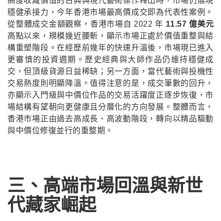
高度收藏價值的古典與現代藝術傑作釋出時，市場仍展現
穩健承接力，今年香港市場最高價成交即為代表性案例。
從整體成交金額觀察，香港市場自 2022 年
11.57 億美元
高點以來，規模幾近腰斬，顯示市場正處於價值重整與結
構重塑階段。在經歷前幾年的快速升溫後，市場現已進入
更審慎的投資週期。歷史經典與大師作品仍維持穩健成
交，但頂級貨源日益稀缺；另一方面，當代藝術與投機性
交易熱度則明顯降溫。值得注意的是，成交筆數的回升，
亦顯示入門級與中價位作品的交易活躍度正逐步恢復，市
場結構有望朝向更健康且分層化的方向發展。整體而言，
香港市場正由過去高成長、高波動階段，轉向以精品驅動
與中價位修復並行的重整期。
三、高端市場回溫與新世
代藏家崛起