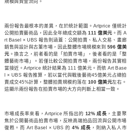
規模與資金流向。
兩份報告最根本的差異，在於統計範圍。Artprice 僅統計
公開拍賣藝術品，因此全年總成交額為
111 億美元
。而 A
rt Basel × UBS 報告則涵蓋：公開拍賣、私人交易、畫廊
銷售與設計與古董市場，因此整體市場規模來到
596 億美
元
。換言之，前者看的是「拍賣市場」，後者看的是「整
體藝術市場」。若僅比較公開拍賣市場，兩份報告其實相
當接近。Artprice 統計結果為 111 億美元。而依 Art Base
l × UBS 報告推算，若以當代與戰後藝術45億美元占總拍
賣成交45%計算，整體拍賣規模約落在
100 億美元
左右。
這顯示兩份報告在拍賣市場的大方向判斷上相當一致。
市場成長率來看，Artprice 所指出的
12% 成長
，主要聚
焦於公開藝術品拍賣市場，反映高端拍品回流與公開市場
復甦。而 Art Basel × UBS 的
4% 成長
，則納入私人市