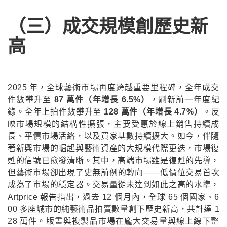
（三）成交規模創歷史新
高
2025 年，全球藝術市場再度跨越重要里程碑，全年成交
件數攀升至
87 萬件（年增長 6.5%）
，刷新前一年度紀
錄。全年上拍件數攀升至
128 萬件（年增長 4.7%）
。反
映市場規模的結構性擴張，主要受惠於線上銷售持續成
長、平價市場活絡，以及買家基數持續擴大。如今，伴隨
著新興市場的崛起與藝術資產的大規模代際更迭，市場復
甦的信號已愈發清晰。其中，高端市場雖是復甦的先導，
但藝術市場卻出現了史無前例的轉向――低價位交易首次
成為了市場的穩定器。交易量從未達到如此之高的水準，
Artprice 報告指出，過去 12 個月內，全球 65 個國家、6
00 多座城市的純藝術品拍賣數量創下歷史新高，共計達 1
28 萬件。版畫與複製品市場在龐大交易量與線上線下整