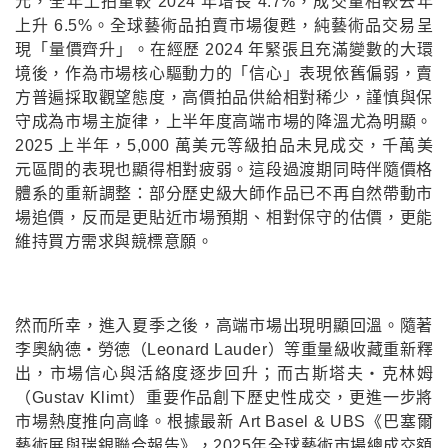
元，全年上拍量較 2024 年增長 4.7%，成交量相較去年
上升 6.5%。全球藝術品拍賣市場復甦，純藝術品交易呈
現「量價齊升」。在經歷 2024 年緊張且充滿變數的大環
境後，作為市場核心驅動力的「信心」表現依舊偏弱，賣
方普遍採取觀望態度，高價拍品供給相對稀少，謹慎與保
守成為市場主旋律，上半年度高端市場的降溫尤為明顯。
2025 上半年，5,000 萬美元等級拍品未見成交，千萬美
元區間的表現也顯得相對疲弱。這段過渡期同時伴隨價格
體系的重新調整：部分歷史級大師作品已不再自然帶動市
場追價，反而是更貼近市場預期、相對保守的估價，更能
維持買方需求與競標意願。
然而所幸，進入夏季之後，高端市場出現明顯回溫。隨著
李奧納德・勞德（Leonard Lauder）等重量級收藏重新釋
出，市場信心與活絡度逐步回升；而古斯塔夫・克林姆
（Gustav Klimt）重要作品創下歷史性成交，更進一步將
市場熱度推向高峰。根據最新 Art Basel & UBS《巴塞爾
藝術展與瑞銀聯合報告》，2025年全球藝術市場總成交額