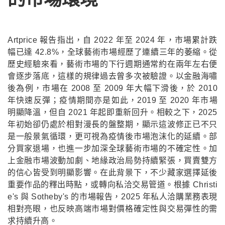
Artprice 報告指出，自 2022 年至 2024 年，市場累計跌
幅已達 42.8%，全球藝術市場經歷了連續三年的萎縮。從
歷史經驗來看，藝術市場的下行週期通常約在兩年左右便
會逐步落底，這樣的規律過去曾多次被驗證。以金融海嘯
後為例，市場在 2008 至 2009 年大幅下滑後，於 2010
年快速反彈；疫情期間亦是如此，2019 至 2020 年市場
明顯降溫，但自 2021 年起即重新回升。相較之下，2025
年初始卻仍處於相對漫長的盤整期，顯示這波修正已不只
是一般景氣循環，更可視為疫情後市場泡沫化的延續。部
分買家退場，也進一步加深全球藝術市場的不確定性。加
上金融市場波動加劇、地緣政治局勢持續緊張，買賣雙方
的信心皆受到明顯影響。在此背景下，不少藏家選擇延後
重要作品的釋出時點，或轉向私洽交易管道。根據 Christi
e's 與 Sotheby's 的市場報告，2025 年私人洽購業務表現
相對亮眼，也反映高端市場對價格確定性與交易彈性的需
求持續升高。