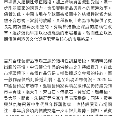
市場進入結構性修正階段，加上跨境資金流動受限，進一
步削弱藏家的購買力，也影響藝術品與資本的流通效率。
儘管如此，中國市場在全球藝術版圖中的結構性影響力依
然不容忽視。當前的放緩，某種程度上也為市場提供了更
長期的調整與反思空間，有助於推動更深度的結構性改
革，逐步淡化早期以投機驅動的市場氛圍，轉而建立以長
期價值創造與文化資產配置為核心的市場格局。
當前全球藝術品市場正處於結構性調整階段，高端精品釋
出趨於審慎，中低價位作品的供給占比則持續提升。在此
市場環境下，高價作品仍是支撐整體成交金額的核心，而
一般作品價格則普遍走弱，甚至出現流標情況。2025 年
中國藝術品市場中，藍籌藝術家與精品級作品仍持續受到
市場青睞。張大千、齊白石、傅抱石、黃賓虹、趙無極、
吳大羽、關良、朱德群等名家作品表現穩健；同時，黃宇
興與仇曉飛等中生代與年輕藝術家，也持續受到市場關
注。本年度多項高價成交進一步印證此趨勢。例如，黃賓