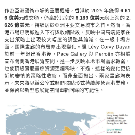
作為亞洲藝術市場的重要樞紐，香港於 2025 年錄得
6.61
6 億美元
成交額，仍高於北京的
6.189 億美元
與上海的
2.
626 億美元
，持續居於亞洲主要交易城市之首。然而，香
港市場已明顯進入下行與收縮階段，反映中國高端藏家在
支出策略上出現較大幅度的調整與縮減。在一級市場方
面，國際畫廊的布局亦出現變化。繼 Lévy Gorvy Dayan
於前一年退出香港後，Pace Gallery 與 Perrotin 亦相繼
宣布關閉香港展覽空間，進一步反映本地市場需求轉弱，
也使頂級實體畫廊資源更趨稀缺。不過，這樣的變化更接
近於審慎的策略性收縮，而非全面撤出。兩家畫廊均表
示，未來將以辦公室或顧問據點形式持續經營香港業務，
並保留以新型態展覽空間重新回歸的可能性。