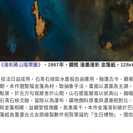
大千《潑彩蔣山瑞翠圖》
，1967年，鏡框 潑墨潑彩 金箋紙，128
潑彩技法日益成熟，石青石綠如水墨般自由運用，融匯古今，觀
期。本作選整幅金箋為材，取抽象手法，畫面以濃墨為主調
點景，於左方勾寫屋舍於山間，山石壁面皴寫以狀高山，巍
石青石綠交融，留隙以為瀑布，礦物顏料厚重與濃墨相對比
與金箋相襯，益顯堂煌瑰麗，氣象萬千。本件金箋潑彩繪於巴西
箋紙為重要台北友朋繪製數件祝賀華誕的「生日禮物」，隨