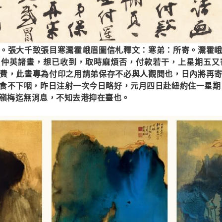
。張大千致張目寒灊霍峨眉圖信札釋文：寒弟：所寄。灊霍
仲英諸畫，想已收到，取時麻煩否，付款若干，上星期五又
費，此畫專為付印之用請弟保存不必與人觀閱也，日內將再
食不下咽，昨日注射一次今日略好，元月四日赴紐約住一星期
嶺梅迄無消息，不知去港抑在臺也。