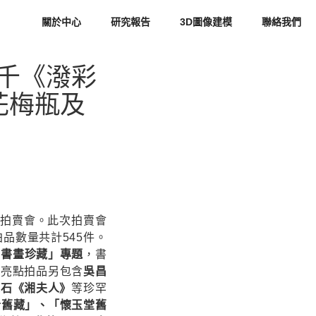
關於中心
研究報告
3D圖像建模
聯絡我們
大千《潑彩
花梅瓶及
春拍賣會。此次拍賣會
品數量共計545件。
華書畫珍藏」專題
，書
。亮點拍品另包含
吳昌
抱石《湘夫人》
等珍罕
士舊藏」、「懷玉堂舊