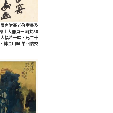
峨眉內附臺老伯壽畫及
寄上大冊頁一函共38
寄大幅若干幅，兄二十
，轉金山盼 弟回信交