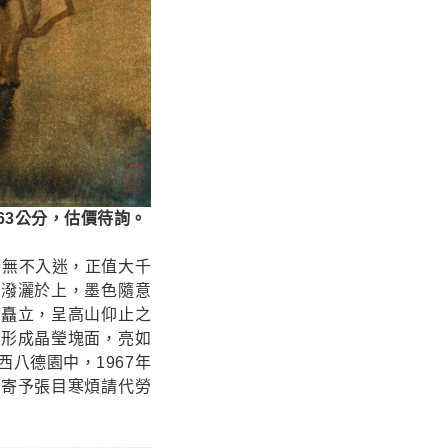
x63公分，估價待詢。
者無不入迷，正值大千
，潑灑於上，墨色隨意
峨矗立，呈高山仰止之
，形成晶瑩塊面，亮如
八德園中，1967年
信寄予張目寒煩請代勞