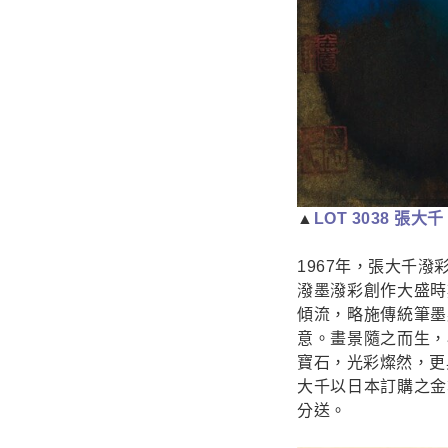
▲
LOT 3038 張
1967年，張大千
潑墨潑彩創作大盛時
傾流，略施傳統筆墨
意。畫景隨之而生，
寶石，光彩燦然，更
大千以日本訂購之金
分送。