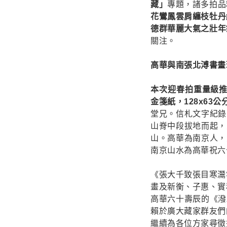
藏」
專題，諸多拍品
花鸞鳳雲肩纏枝牡丹
德群華麗大氣之壯年鉅
關注。
高華與南張北溥書畫珍藏專題
本次迎春拍重量級推出
金箋紙，128x63
堂兄。信札文字紀錄
山脊中段拔地而起，
山。高華為南京人，
南京山水為高華祝六
《張大千致張目寒灊
畫及新衡、子惠、實
高華六十壽辰的《潑
賴於廣大藏家群友們
繼續為各位方家尋徵