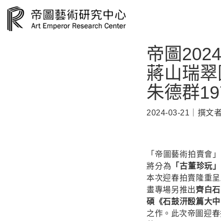
帝圖20
蔣山瑞翠
朱德群1
2024-03-21｜
「帝圖藝術拍賣會」
將分為
「古董珍玩
本次迎春拍賣隆重呈
畫專場另推出
齊白石
碩《石鼓汧殹篇大中
之作。此次帝圖迎春