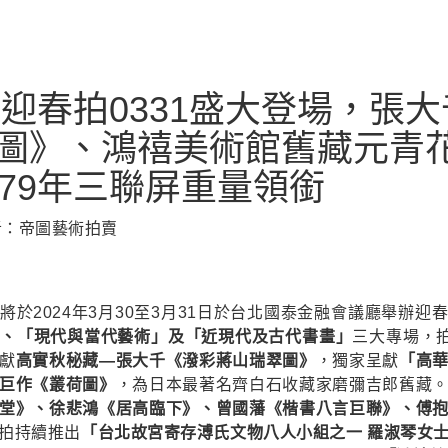
24迎春拍0331盛大登場，張
圖》、鴻禧美術館舊藏元青
979年三聯屏重量領銜
撰文者：帝圖藝術拍賣
將於2024年3月30至3月31日於台北國泰金融會議廳舉辦迎
」、「現代與當代藝術」及「近現代及古代書畫」
三大專場，拍
獻
高實秋秘藏—張大千《潑彩蔣山瑞翠圖》
，獨家呈獻
「高
巨作《叢荷圖》
，為日本最著名齊白石收藏家磨彌吉郎舊藏
堂》、徐悲鴻《居高臨下》、曾國藩《楷書八言巨聯》、傅
拍持續推出
「台北故宮寄存溥氏文物八人小組之一 羅淑琴女