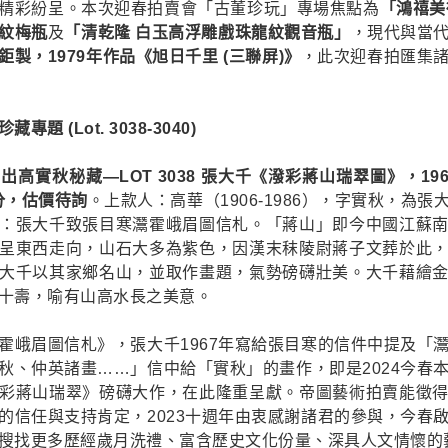
精彩紛呈。本次迎春拍賣會「古董珍玩」專場焦點為
「鴻禧美
紋梅瓶
及
「清乾隆 白玉高浮雕戲珠龍紋觀音瓶」
，現代與當
製，1979年作品《旭日千里 (三聯屏)》
，此次迎春拍匯集
 (Lot. 3038-3040)
高實秋秘藏—LOT 3038 張大千《潑彩蔣山瑞翠圖》，19
公分，估價待詢
。上款人：高華（1906-1986），字實秋，為
：張大千致張目寒灊霍峨眉圖信札。「蔣山」即今中國江蘇
呈東西走向，山石大多為紫色，因漢末秣陵尉蔣子文葬於此
大千以其家鄉名山，並取作畫題，氣勢磅礴壯美。大千藉繪
十壽，喻有山高水長之美意。
霍峨眉圖信札》，張大千1967年寫給張目寒的信件中提及「
秋、仲英諸畫……」信中給「實秋」的畫作，即是2024今春
彩蔣山瑞翠》磅礴大作，在此隆重呈獻。帝圖藝術拍賣能徵
的信任與支持肯定，2023十週年由衷感謝諸君的參與，今春
搜找更多歷經歲月洗禮、富含歷史文化份量、深具人文情懷的