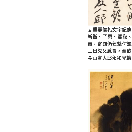
▲重要信札文字記錄
新衡、子惠、實秋、
頁，寄到仍乞墊付運
三日忽又感冒，至飲
金山友人邱永和兄轉