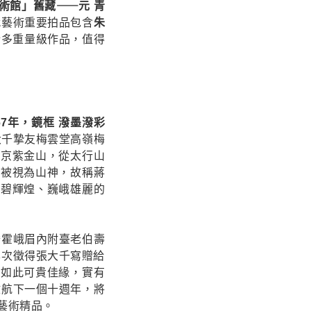
術館」舊藏⸺元 青
代藝術重要拍品包含
朱
諸多重量級作品，值得
67年，鏡框 潑墨潑彩
張大千摯友梅雲堂高嶺梅
南京紫金山，從太行山
，被視為山神，故稱蔣
金碧輝煌、巍峨雄麗的
灊霍峨眉內附臺老伯壽
本次徵得張大千寫贈給
得如此可貴佳緣，實有
啟航下一個十週年，將
藝術精品。