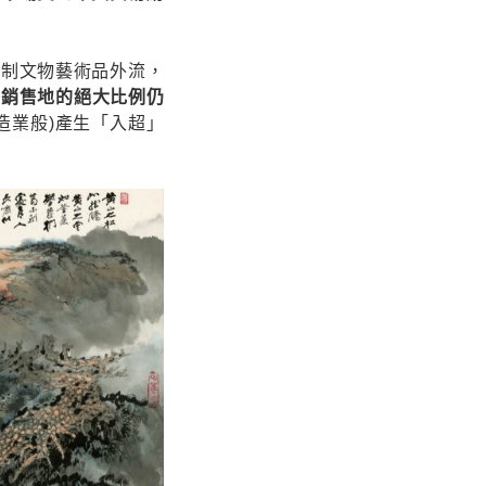
管制文物藝術品外流，
品銷售地的絕大比例仍
造業般)產生「入超」