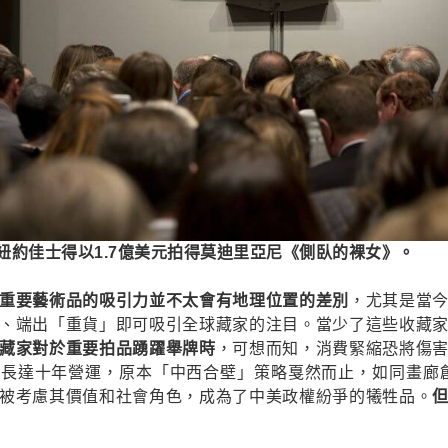
年紐約佳士得以1.7億美元拍得莫
迪里亞尼《側臥的裸女》。
重要藝術品的吸引力並不太會有地理位置的差別
，尤其是當
、端出「重貨」即可吸引全球藏家的注目。當少了這些收藏
藏家對於重要拍品踴躍舉牌時
，可想而知，消費緊縮恐將傷
達十年營運，原本「中西合壁」策略戛然而止，如同畫廊創辦人Ar
被考慮其價值和社會角色，成為了中美政權紛爭的犧牲品。