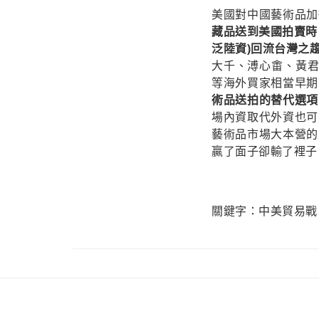
美國對中國藝術品加
藏品送到美國拍賣時
泛陸資)回流台灣之
大千、溥心畬、黃君
等海外買家相當早期
術品送拍的替代選項
場內資取代外資也可
藝術品市場大本營的
贏了面子卻輸了裡子
關鍵字：
中美貿易戰