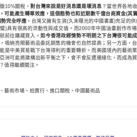
徵10%關稅，
對台灣來說是好消息還是壞消息
？當世界各地
，可能產生轉單效應，這個態勢也和近期數千億台商資金(其
趨勢完全呼應
。台灣又擁有生貨(久未曝光的中國書畫)充足的供
璧)具有很高的流動性與成交值。而2000年中國油畫創作市
就前往購藏買入。
如今香港政經情勢不明朗之下台灣很可能
，吸納亮眼藝術品委託銷售的機會也自然提高；另一方面，
能是中美貿易戰下台灣得利的重要轉折。而美國境內的藝術
亞洲可能將建構出新平衡之下，會不會反遭邊緣化，而成為
？值得繼續關注。
、藝術市場
、拍賣行
、進口關稅
、中國藝術品