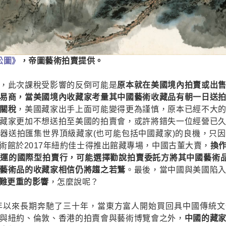
松圖》
，帝圖藝術拍賣提供。
，此次課稅受影響的反倒可能是
原本就在美國境內拍賣或出
易商，當美國境內收藏家考量其中國藝術收藏品有朝一日送
關稅
，美國藏家出手上面可能變得更為謹慎，原本已經不大
藏家更加不想送拍至美國的拍賣會，或許將錯失一位經營已
器送拍匯集世界頂級藏家(也可能包括中國藏家)的良機，只因
術館於2017年紐約佳士得推出館藏專場，中國古董大賣，
換
運的國際型拍賣行，可能選擇勸說拍賣委託方將其中國藝術品
藝術品的收藏家相信仍將趨之若鶩
。最後，當中國與美國陷
難更重的影響
，怎麼說呢？
0年以來長期奔馳了三十年，當東方富人開始買回具中國傳統
與紐約、倫敦、香港的拍賣會與藝術博覽會之外，
中國的藏