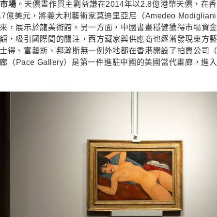
賣市場
。天價畫作買主劉益謙在2014年以2.8億港幣天價，在
.7億美元，將義大利藝術家莫迪里亞尼（Amedeo Modigli
來，展示於龍美術館。另一方面，中國書畫穩健獲得市場資
額，吸引國際間的關注，西方藏家與供應商也逐漸發現東方
士得、富藝斯、邦瀚斯無一例外地都在香港開設了拍賣公司
（Pace Gallery）是第一件進駐中國的美國當代畫廊，