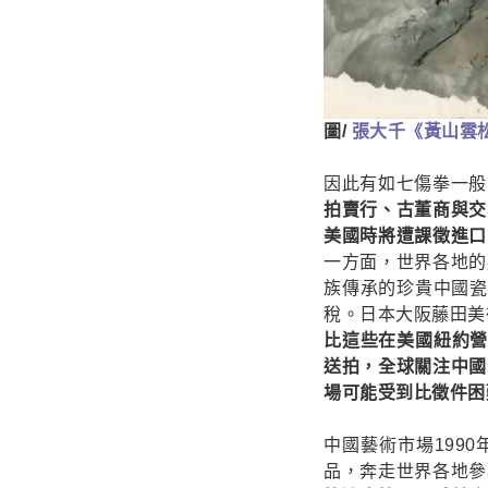
圖/
張大千《黃山雲
因此有如七傷拳一般
拍賣行、古董商與交
美國時將遭課徵進口
一方面，世界各地的
族傳承的珍貴中國瓷
稅。日本大阪藤田美
比這些在美國紐約營
送拍，全球關注中國
場可能受到比徵件困
中國藝術市場199
品，奔走世界各地參