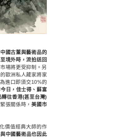
售中國古董與藝術品的
拍至境外時，流拍送回
的市場將更受抑制。另
久的歐洲私人藏家將家
為進口即須交10%的
作今日，佳士得、蘇富
轉往香港(甚至台灣)
入緊張關係時，
美國市
文化價值經典大師的作
家與中國藝術品也因此