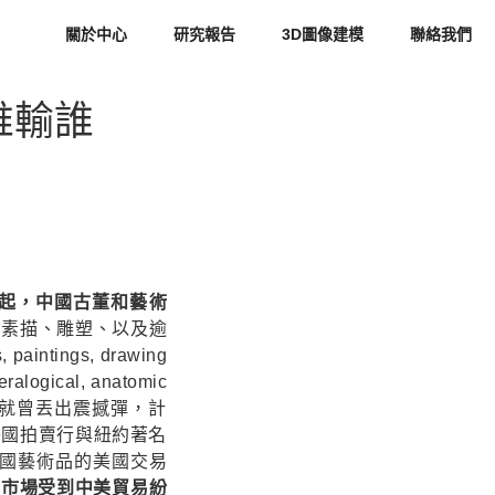
關於中心
研究報告
3D圖像建模
聯絡我們
誰輸誰
1日起，中國古董和藝術
、素描、雕塑、以及逾
ntings, drawing
neralogical, anatomic
越烈，川普就曾丟出震撼彈，計
美國拍賣行與紐約著名
營中國藝術品的美國交易
術市場受到中美貿易紛