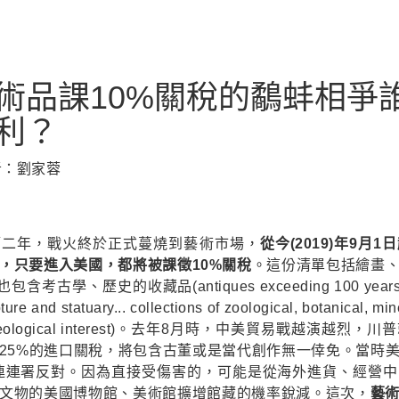
術品課10%關稅的鷸蚌相爭
利？
文者：劉家蓉
第二年，戰火終於正式蔓燒到藝術市場，
從今(2019)年9月
，只要進入美國，都將被課徵10%關稅
。這份清單包括繪畫
古學、歷史的收藏品(antiques exceeding 100 years, pai
ture and statuary... collections of zoological, botanical, mi
l, archaeological interest)。去年8月時，中美貿易戰越演
25%的進口關稅，將包含古董或是當代創作無一倖免。當時
ally接連連署反對。因為直接受傷害的，可能是從海外進貨、經
文物的美國博物館、美術館擴增館藏的機率銳減。這次，
藝