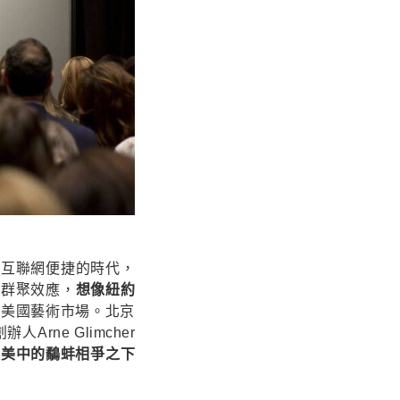
今互聯網便捷的時代，
家群聚效應，
想像紐約
害美國藝術市場。北京
ne Glimcher
但美中的鷸蚌相爭之下