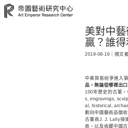
美對中藝
贏？誰得
2019-08-16｜撰
中美貿易紛爭進入
品，無論從哪裡出口
100年歷史的古董，也包含考
s, engravings, sculp
al, historica
劃向中國藝術品徵收
古董商J. J. L
商，以及收藏中國古