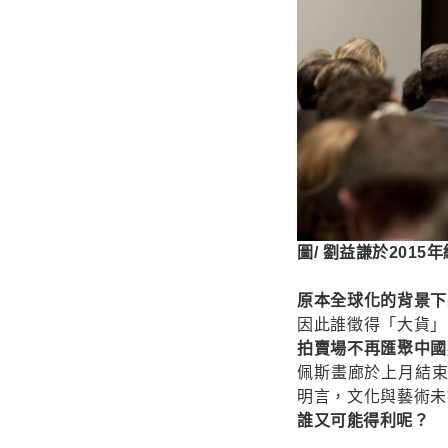
圖/ 劉益謙於2015
原本全球化的背景下
因此誰徵得「大貨」
拍賣場不再匯聚中國
佩斯畫廊於上月結束長
明言，文化與藝術未
誰又可能得利呢？