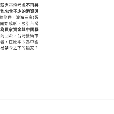
收藏家審慎考慮
不再將
實也包含不少的港資與
給條件，渡海三家(張
場開始成形，吸引台灣
成為買家資金與中國藝
台商回流，台灣藝術市
業者，在原本即為中國
貿易禁令之下的輸家？